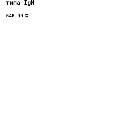
типа IgM
⊆
540,00