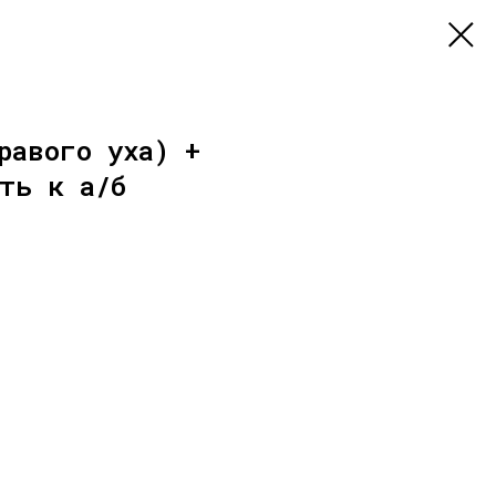
равого уха) +
ть к а/б