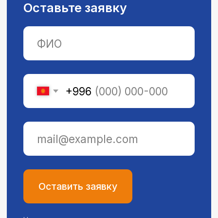
Филиалы и адреса
ул. Абая 43
ул. Московская 125
ул. Чортекова 204/1
мкр. Джал 92
ул. Джантошева, 117
ул. Фучика 22