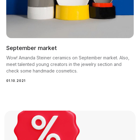
Чем чаще вы проходите исследования
- тем выгоднее каждый следующий
визит.
Подробнее
September market
Wow! Amanda Steiner ceramics on September market. Also,
meet talented young creators in the jewelry section and
check some handmade cosmetics.
01.10.2021
Контакты
Всегда на связи - адрес,
телефоны и способы
связи